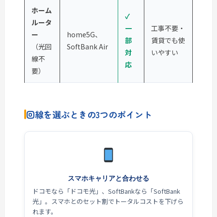
ホーム
✓
ルータ
一
工事不要・
ー
home5G、
部
賃貸でも使
（光回
SoftBank Air
対
いやすい
線不
応
要）
回線を選ぶときの3つのポイント
スマホキャリアと合わせる
ドコモなら「ドコモ光」、SoftBankなら「SoftBank
光」。スマホとのセット割でトータルコストを下げら
れます。