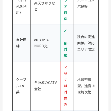
楽天ひかりな
光を利
ア
パ良好
ど
用）
対
応
✓
一
独自の高速
自社回
auひかり、
部
回線。対応
線
NURO光
対
エリア限定
応
×
多
ケーブ
く
地域密着
各地域のCATV
ルTV
は
型。速度は
会社
系
対
環境次第
象
外