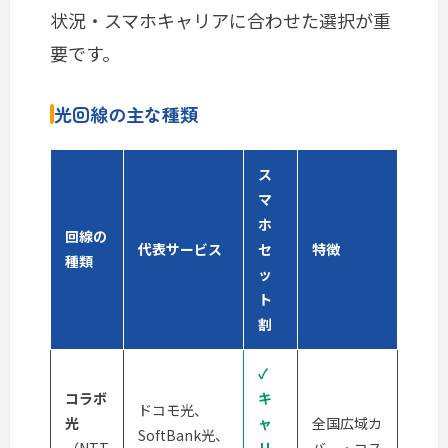
状況・スマホキャリアに合わせた選択が重
要です。
光回線の主な種類
ス
マ
ホ
回線の
代表サービス
セ
特徴
種類
ッ
ト
割
✓
コラボ
キ
ドコモ光、
光
ャ
全国広域カ
SoftBank光、
（NTT
リ
バー・コス