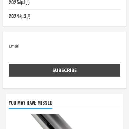
2025年1月
無
料
査
定
2024年3月
の
申
込
み
方
法
Email
YOU MAY HAVE MISSED