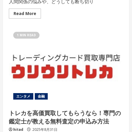
人間関係の悩みや、どうしても断ち切り
チ
ュ
ア
Read
Read More
ル
more
サ
about
ポ
運
ー
命
ト
を
1 MIN READ
を！
変
え
る！
ご
祈
念
堂
で
叶
え
る
縁
切
り
達
エンタメ
金融
成
の
護
トレカを高価買取してもらうなら！専門の
符
作
鑑定士が教える無料査定の申込み方法
成
ガ
イ
hitad
2025年8月31日