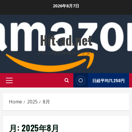
Skip
2026年8月7日
to
content
Hit-ad.net
プロ の現役Webマーケター
日経平均71,250円
Primary
Menu
Home
2025
8月
月:
2025年8月