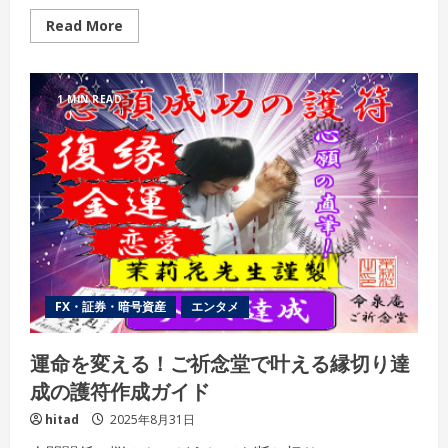
Read
Read More
more
about
【コ
コ
ナ
1 MIN READ
ラ
電
話
占
い】
お
悩
み
相
談
か
ら
復
縁
の
FX・証券・暗号資産
エンタメ
悩
み
ま
運命を変える！ご祈念堂で叶える縁切り達
で
人
成の護符作成ガイド
生
の
ス
hitad
2025年8月31日
ピ
リ