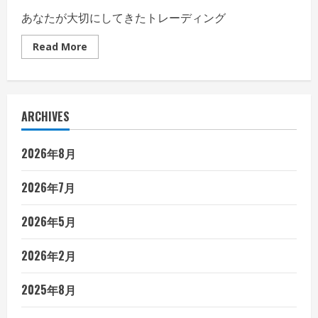
ド
あなたが大切にしてきたトレーディング
Read
Read More
more
about
ト
レ
カ
を
ARCHIVES
高
価
買
取
2026年8月
し
て
も
ら
2026年7月
う
な
ら！
2026年5月
専
門
の
2026年2月
鑑
定
士
が
2025年8月
教
え
る