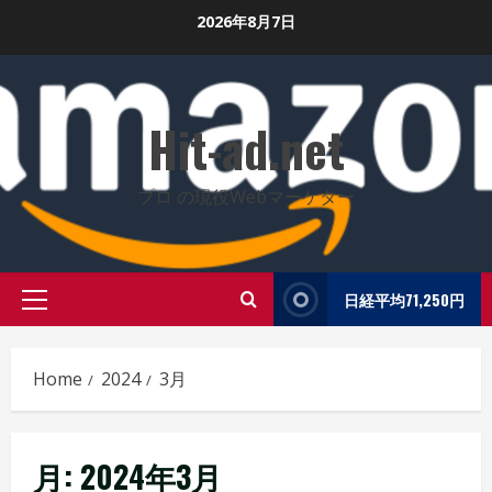
Skip
2026年8月7日
to
content
Hit-ad.net
プロ の現役Webマーケター
日経平均71,250円
Primary
Menu
Home
2024
3月
月:
2024年3月