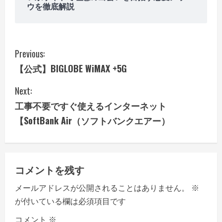
ウを徹底解説
C
Previous:
【公式】BIGLOBE WiMAX +5G
o
Next:
n
工事不要ですぐ使えるインターネット
t
【SoftBank Air（ソフトバンクエアー）
i
n
コメントを残す
u
メールアドレスが公開されることはありません。
※
e
が付いている欄は必須項目です
コメント
※