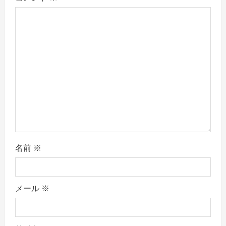
R
e
a
d
i
n
g
名前
※
メール
※