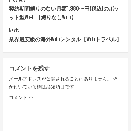
C
契約期間縛りのない月額1,980〜円(税込)のポケ
o
ット型Wi-Fi【縛りなしWiFi】
n
Next:
t
業界最安級の海外WiFiレンタル【WiFiトラベル】
i
n
コメントを残す
u
メールアドレスが公開されることはありません。
※
e
が付いている欄は必須項目です
R
コメント
※
e
a