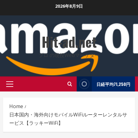
Skip
2026年8月9日
to
content
Hit-ad.net
プロ の現役Webマーケター
日経平均71,250円
Primary
Menu
Home
日本国内・海外向けモバイルWiFiルーターレンタルサ
ービス【ラッキーWiFi】