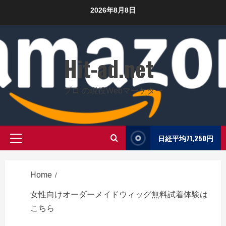
Skip
2026年8月8日
to
content
Hit-ad.net
プロ の現役Webマーケター
日経平均71,250円
Primary
Menu
Home
女性向けオーダーメイドウィッグ無料試着体験は
こちら