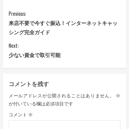
C
Previous:
来店不要で今すぐ振込！インターネットキャッ
o
シング完全ガイド
n
Next:
t
少ない資金で取引可能
i
n
コメントを残す
u
メールアドレスが公開されることはありません。
※
e
が付いている欄は必須項目です
R
コメント
※